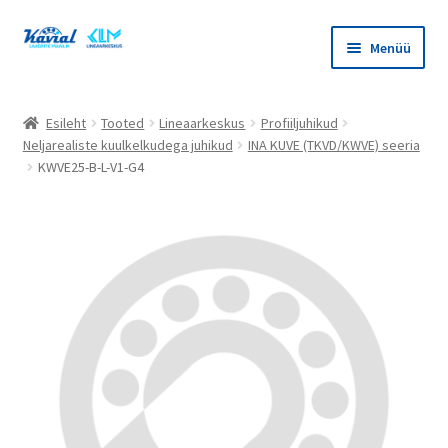
Liigu
Liigu
Menüü
navigeerimisele
sisu
juurde
Ava
Tooted
alamm
Esileht
Tooted
Lineaarkeskus
Profiiljuhikud
Ava
Neljarealiste kuulkelkudega juhikud
INA KUVE (TKVD/KWVE) seeria
Kataloogid
KWVE25-B-L-V1-G4
alamm
Ava
Kontakt
alamm
Ava
Konto
alamm
Ava
ET
alamm