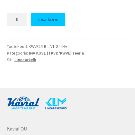
KWVE25-
Lisa korvi
B-
L-
V1-
G4
Tootekood:
KWVE25-B-L-V1-G4 INA
Kategooria:
INA KUVE (TKVD/KWVE) seeria
kogus
Silt:
Lineaarkelk
Kavial OÜ