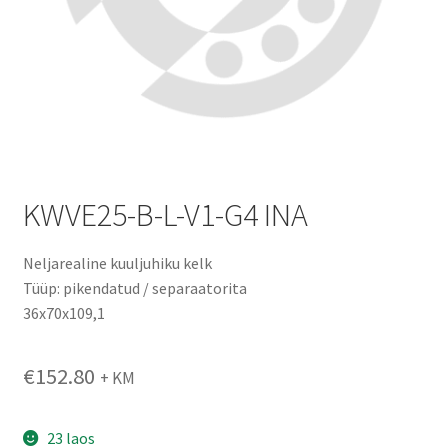
KWVE25-B-L-V1-G4 INA
Neljarealine kuuljuhiku kelk
Tüüp: pikendatud / separaatorita
36x70x109,1
€
152.80
+ KM
23 laos