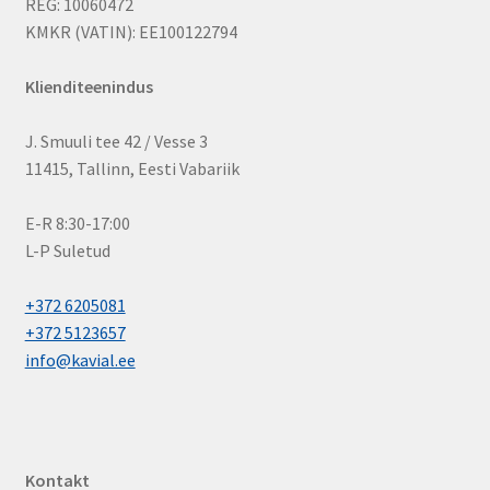
REG: 10060472
KMKR (VATIN): EE100122794
Klienditeenindus
J. Smuuli tee 42 / Vesse 3
11415, Tallinn, Eesti Vabariik
E-R 8:30-17:00
L-P Suletud
+372 6205081
+372 5123657
info@kavial.ee
Kontakt