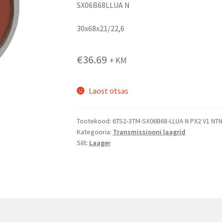
SX06B68LLUA N
30x68x21/22,6
€
36.69
+ KM
Laost otsas
Tootekood:
6TS2-3TM-SX06B68-LLUA N PX2 V1 NT
1
Kategooria:
Transmissiooni laagrid
Silt:
Laager