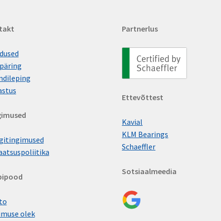
takt
Partnerlus
dused
päring
ndileping
astus
Ettevõttest
gimused
Kavial
KLM Bearings
gitingimused
Schaeffler
aatsuspoliitika
Sotsiaalmeedia
bipood
to
imuse olek