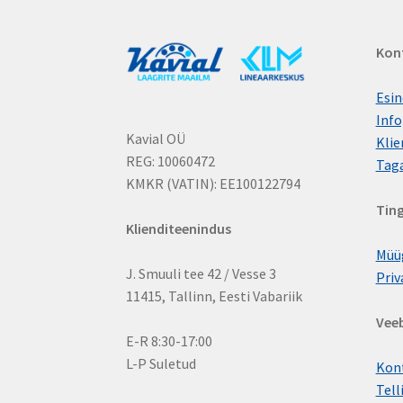
Kon
Esin
Info
Kavial OÜ
Klie
REG: 10060472
Tag
KMKR (VATIN): EE100122794
Tin
Klienditeenindus
Müü
J. Smuuli tee 42 / Vesse 3
Priv
11415, Tallinn, Eesti Vabariik
Vee
E-R 8:30-17:00
L-P Suletud
Kon
Tell