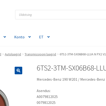
Products
search
Konto
ET
d
Autolaagrid
Transmissiooni laagrid
6TS2-3TM-SX06B68-LLUA N PX2 V
6TS2-3TM-SX06B68-LLU
Mercedes-Benz 190 W201 / Mercedes-Benz 
Asendus:
A0079812025
0079812025