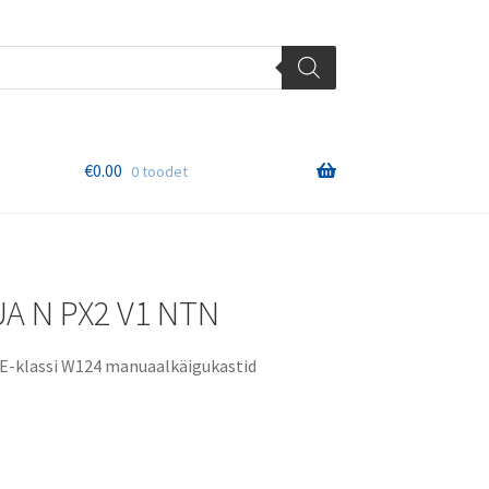
€
0.00
0 toodet
1
A N PX2 V1 NTN
E-klassi W124 manuaalkäigukastid