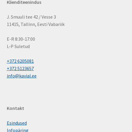
Klienditeenindus
J. Smuuli tee 42 / Vesse 3
11415, Tallinn, Eesti Vabariik
E-R 8:30-17:00
L-P Suletud
+372 6205081
+372 5123657
info@kavial.ee
Kontakt
Esindused
Infopäring