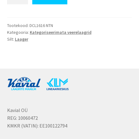
kogus
Tootekood:
DCL1616 NTN
Kategooria:
Kategoriseerimata veerelaagrid
Silt:
Laager
Kavial OÜ
REG: 10060472
KMKR (VATIN): EE100122794