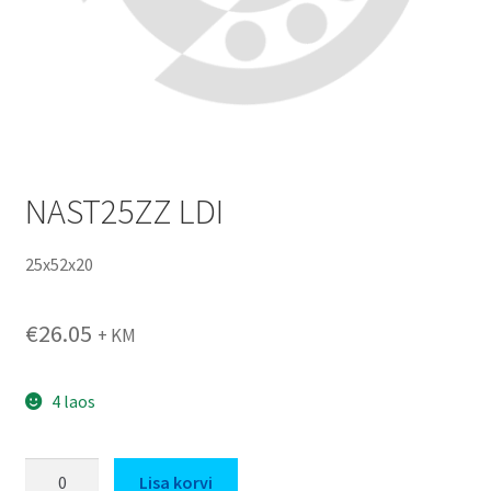
NAST25ZZ LDI
25x52x20
€
26.05
+ KM
4 laos
NAST25ZZ
Lisa korvi