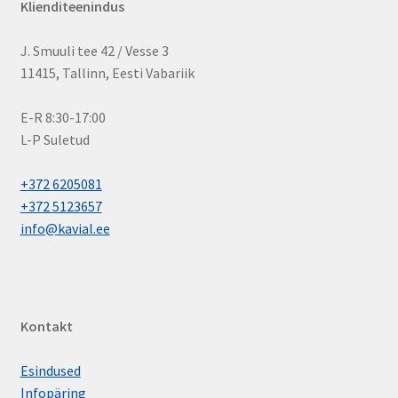
Klienditeenindus
J. Smuuli tee 42 / Vesse 3
11415, Tallinn, Eesti Vabariik
E-R 8:30-17:00
L-P Suletud
+372 6205081
+372 5123657
info@kavial.ee
Kontakt
Esindused
Infopäring