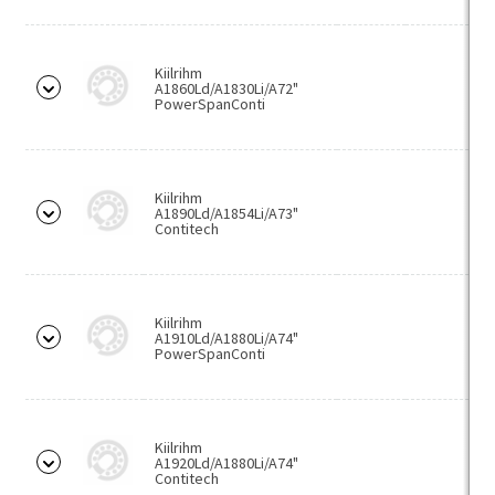
Rullpuksketi poollülid
Tõstukiketi poollülid
Kiilrihm
A1860Ld/A1830Li/A72"
PowerSpanConti
Hammasülekanded
Hammasrattad
Hammaslatid
Kiilrihm
A1890Ld/A1854Li/A73"
Contitech
Sidurid
Elastsed sidurid
GET
Kiilrihm
A1910Ld/A1880Li/A74"
LB
PowerSpanConti
Rotex
RPX
Kiilrihm
Kettsidurid
A1920Ld/A1880Li/A74"
Contitech