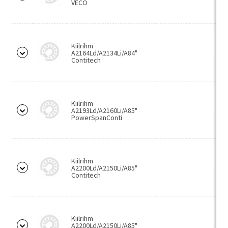
Mõõteseadmed
VECO
Kalibreerimisplaadid
KUKKO hooldusseadmed
Kiilrihm
A2164Ld/A2134Li/A84"
Mehaanilised tõmmitsad
Contitech
Määrdesüsteemid
Laagrimäärded
Kiilrihm
Automaatmäärijad
A2193Ld/A2160Li/A85"
PowerSpanConti
Määrdeniplid
Voolikuklambrid
Kiilrihm
Tööstuskeemia
A2200Ld/A2150Li/A85"
Contitech
Abivahendid
Liimid
Hermeetikud
Kiilrihm
A2200Ld/A2150Li/A85"