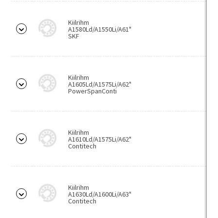
Võllimutrid
DIN 981/DIN1804
Kiilrihm
A1580Ld/A1550Li/A61"
SKF
Lukustusseibid
DIN 5406
Kiilud
Kiilrihm
A1605Ld/A1575Li/A62"
Kinnituspuksid (TL/TB)
PowerSpanConti
Kinnituspuksid (RCK)
Stopperrõngad
Kiilrihm
DIN 471
A1610Ld/A1575Li/A62"
Contitech
DIN 472
DIN 5417
Kiilrihm
Distantsseibid
A1630Ld/A1600Li/A63"
Contitech
Sobitusseibid