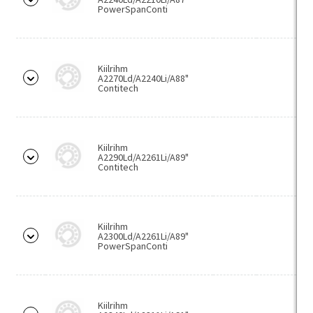
PowerSpanConti
Puurid
Silindersabaga spiraalpuurid
Koonussabaga spiraalpuurid
Kiilrihm
A2270Ld/A2240Li/A88"
Tsentripuurid
Contitech
Hõõritsad
Kiilrihm
A2290Ld/A2261Li/A89"
Contitech
Kiilrihm
A2300Ld/A2261Li/A89"
PowerSpanConti
Kiilrihm