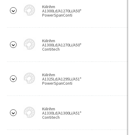
T-korpus
Kiilrihm
A1300Ld/A1270Li/A50"
PowerSpanConti
Pukklaagrid (Y-laagrid)
UC
UK
Kiilrihm
A1300Ld/A1270Li/A50"
GSH/SPH
Contitech
HC/YEL/UEL/GE/LY/EX/UA
RABR/RCS/RCR/CESR
Kiilrihm
SA/YET/(G)RAE/UY/ES/AEL
A1325Ld/A1295Li/A51"
PowerSpanConti
SB/YAT/GAY/UE
SER/CUC/ER/UCS
Kiilrihm
U
A1330Ld/A1300Li/A51"
Contitech
UCX
UKX