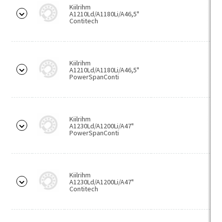
Kiilrihm
NKXR
A1210Ld/A1180Li/A46,5"
Contitech
NX
ZARF
ZARN
Kiilrihm
A1210Ld/A1180Li/A46,5"
PowerSpanConti
Laagrid-rullikud
NATRxx
NATVxx
Kiilrihm
A1230Ld/A1200Li/A47"
NUTRxx
PowerSpanConti
NUKRxx
NUKRExx
Kiilrihm
LRxxxx
A1230Ld/A1200Li/A47"
Contitech
PWKRxx
PWKRExx