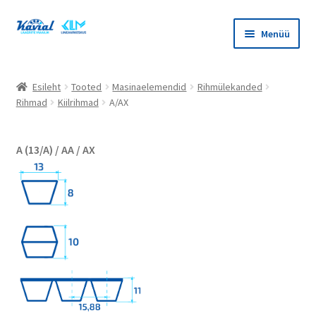
Liigu
Liigu
Menüü
navigeerimisele
sisu
juurde
Ava
Tooted
alamm
Esileht
Tooted
Masinaelemendid
Rihmülekanded
Ava
Rihmad
Kiilrihmad
A/AX
Masinaelemendid
alamm
Ava
Veerelaagrid
A (13/A) / AA / AX
alamm
Ava
Erilaagrid
alamm
Ava
Laagrisõlmed
alamm
Ava
Liugelaagrid
alamm
Ava
Tihenduselemendid
alamm