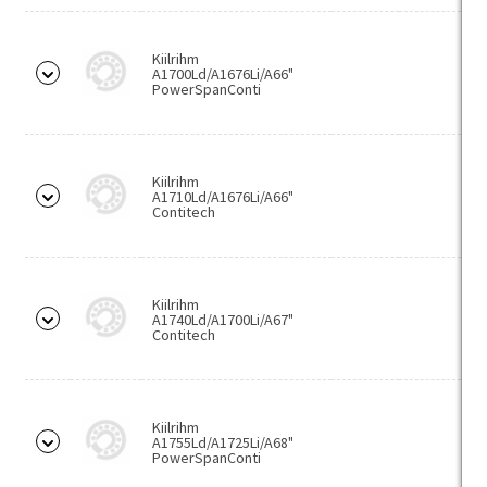
D
E
Kiilrihm
A1700Ld/A1676Li/A66"
Mitmikkiilrihmad
PowerSpanConti
PJ
PK
Kiilrihm
PL
A1710Ld/A1676Li/A66"
Contitech
PM
PH
TB2
Kiilrihm
A1740Ld/A1700Li/A67"
Contitech
Hammasrihmad
HTD/CTD
STD
Kiilrihm
A1755Ld/A1725Li/A68"
T/AT
PowerSpanConti