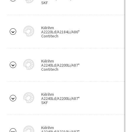
Montaažipastad
SKF
Pahtlid
Puhastid
Kiilrihm
A2220Ld/A2184Li/A86"
Üldmäärdeained
Contitech
Metallitöötlus
Freesid
Kiilrihm
Boorfreesid
A2240Ld/A2200Li/A87"
Contitech
Treiterad
Keermetreiterad
Kiilrihm
Välistreiterad
A2240Ld/A2200Li/A87"
SKF
Keermestamise tööriistad
Keermelõikurid
Keermepuurid
Kiilrihm
A2240Ld/A2210Li/A87"