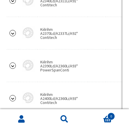
A2340Ld/A2311Li/A91"
Contitech
Kiilrihm
A2370Ld/A2337Li/A92"
Contitech
Kiilrihm
A2390Ld/A2360Li/A93"
PowerSpanConti
Kiilrihm
A2400Ld/A2360Li/A93"
Contitech
0
Products
Kiilrihm
search