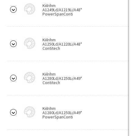
PWTRxx
Kiilrihm
A1249Ld/A1219Li/A48"
PowerSpanConti
Kuumuskindlad laagrid
Polümeerlaagrid
Pöördlaagrid
Kiilrihm
A1250Ld/A1220Li/A48"
Vabakäigusidurid
Contitech
Kokkupandavad separaatorid
Laagrisõlmed
Kiilrihm
A1280Ld/A1250Li/A49"
Pukklaagrid (pukid/laagrid)
Contitech
P-korpus
F-korpus
Kiilrihm
FC-korpus
A1280Ld/A1250Li/A49"
PowerSpanConti
FL-korpus
PA-korpus