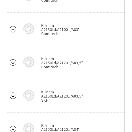
Contitech
KSM/MZP
HDA
Kiilrihm
LKM/MPH
A2130Ld/A2100Li/A83"
Contitech
LRM/HBD/HSN
Aktuaatorid
Kiilrihm
Tõstekolonnid
A2150Ld/A2120Li/A83,5"
Contitech
Moodulid
Hooldusseadmed
Kiilrihm
Bega hooldusseadmed
A2150Ld/A2120Li/A83,5"
SKF
Kuumutid
Hüdraulilised tõmmitsad
Mehaanilised tõmmitsad
Kiilrihm
A2150Ld/A2120Li/A84"