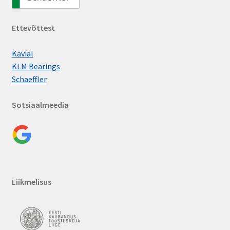
NAO
RNAO
Ettevõttest
PNA
Kavial
RPNA
KLM Bearings
Schaeffler
IR
Tuginõellaagrid
Sotsiaalmeedia
AXK
AXW
AS
LS
Liikmelisus
Kategoriseerimata veerelaagrid
Laagrikomponendid
Laagri kuulid