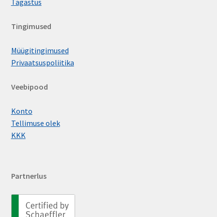
Tagastus
292xx/293xx/294xx
GS
Tingimused
WS
Müügitingimused
Nõellaagrid
Privaatsuspoliitika
Nõelseparaatorid
Veebipood
K/KZK/KBK
Stantsitud võrudega nõelllaagrid
Konto
Tellimuse olek
HK-seeria
KKK
BK-seeria
HN-seeria
Partnerlus
Masintöödeldud võrudega nõellaagrid
NKI/NKIS/NA
NK/NKS/RNA