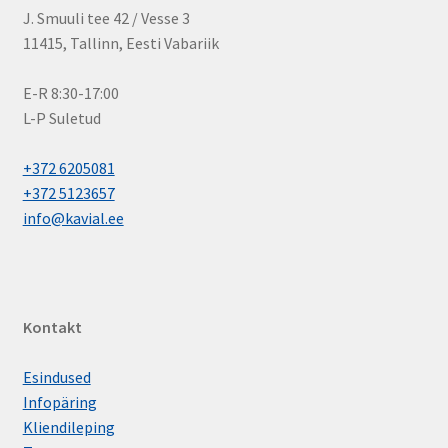
RNU-seeria
J. Smuuli tee 42 / Vesse 3
alamm
NUP-seeria
11415, Tallinn, Eesti Vabariik
Sfäärilised rull-laagrid
E-R 8:30-17:00
Üherealised sfäärilised rull-laagrid
L-P Suletud
Kaherealised sfäärilised rull-laagrid
+372 6205081
Koonusrull-laagrid
+372 5123657
info@kavial.ee
Üherealised koonusrull-laagrid
JK0S-seeria
T-seeria
K-seeria
Kontakt
Tugirull-laagrid
Esindused
811xx/812xx
Infopäring
893xx/894xx
Kliendileping