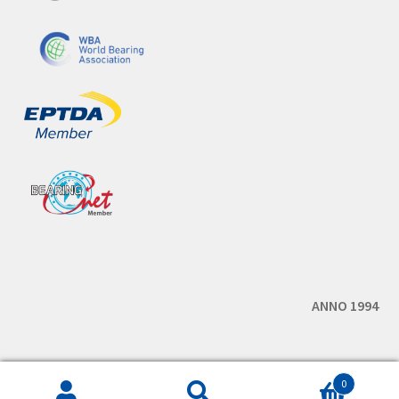
Laagri rullid
Erilaagrid
Autolaagrid
Rattalaagrid
Rattalaagrikomplektid
Transmissiooni laagrid
Kompressori laagrid
Generaatori laagrid
Pingutusrullid
Rihmarattad siduriga
ANNO 1994
Kardaani varuosad
Rasketehnika laagrid
0
Põllutehnika laagrid