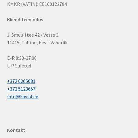
KMKR (VATIN): EE100122794
GS
WS
Klienditeenindus
Nõellaagrid
J. Smuuli tee 42 / Vesse 3
Nõelseparaatorid
11415, Tallinn, Eesti Vabariik
K/KZK/KBK
E-R 8:30-17:00
Stantsitud võrudega nõelllaagrid
L-P Suletud
HK-seeria
+372 6205081
BK-seeria
+372 5123657
HN-seeria
info@kavial.ee
Masintöödeldud võrudega nõellaagrid
NKI/NKIS/NA
NK/NKS/RNA
Kontakt
NAO