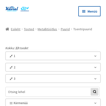
Liigu
Liigu
Menüü
navigeerimisele
sisu
juurde
Ava
Tooted
alamm
Esileht
Tooted
Metallitöötlus
Puurid
Tsentripuurid
Ava
Masinaelemendid
alamm
Ava
Lineaarkeskus
Kokku:
13
toodet
alamm
1
Ava
Hooldusseadmed
alamm
2
Ava
Metallitöötlus
alamm
3
Ava
Freesid
alamm
Ava
Treiterad
alamm
Kiirmenüü