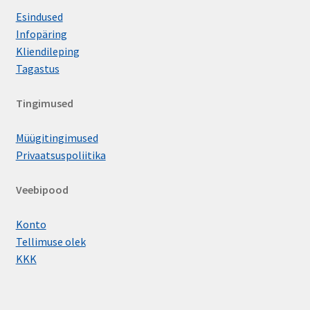
Esindused
RNAO
Infopäring
PNA
Kliendileping
Tagastus
RPNA
IR
Tingimused
Tuginõellaagrid
Müügitingimused
AXK
Privaatsuspoliitika
AXW
AS
Veebipood
LS
Konto
Tellimuse olek
Kategoriseerimata veerelaagrid
KKK
Laagrikomponendid
Laagri kuulid