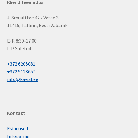
Klienditeenindus
J. Smuuli tee 42 / Vesse 3
11415, Tallinn, Eesti Vabariik
E-R 8:30-17:00
L-P Suletud
+372 6205081
+372 5123657
info@kavial.ee
Kontakt
Esindused
Infopäring