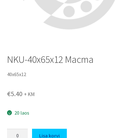
NKU-40x65x12 Macma
40x65x12
€
5.40
+ KM
20 laos
NKU-
Lisa korvi