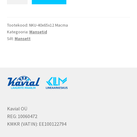
40x65x12
kogus
Tootekood:
NKU-40x65x12 Macma
Kategooria:
Mansetid
Silt:
Mansett
Kavial OÜ
REG: 10060472
KMKR (VATIN): EE100122794