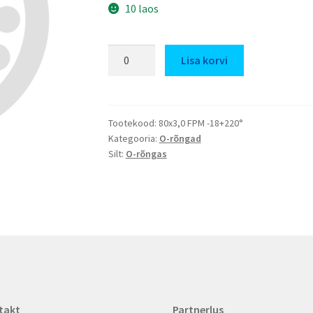
10 laos
80x3,0
Lisa korvi
FPM
-18+220°
kogus
Tootekood:
80x3,0 FPM -18+220°
Kategooria:
O-rõngad
Silt:
O-rõngas
takt
Partnerlus