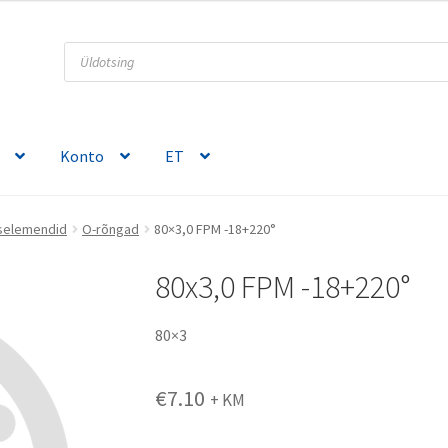
Products
search
Konto
ET
selemendid
O-rõngad
80×3,0 FPM -18+220°
80x3,0 FPM -18+220°
80×3
€
7.10
+ KM