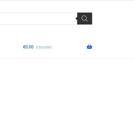
€
0.00
0 toodet