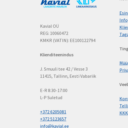
Esin
Info
Kavial OÜ
Klie
REG: 10060472
Tag
KMKR (VATIN): EE100122794
Tin
Klienditeenindus
Müü
J. Smuuli tee 42 / Vesse 3
Priv
11415, Tallinn, Eesti Vabariik
Vee
E-R 8:30-17:00
L-P Suletud
Kon
Tell
+372 6205081
KKK
+372 5123657
info@kavial.ee