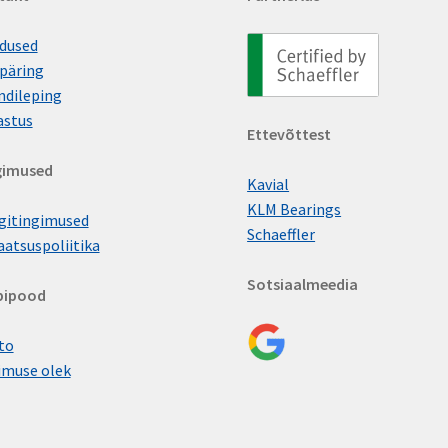
dused
päring
ndileping
astus
Ettevõttest
gimused
Kavial
KLM Bearings
gitingimused
Schaeffler
aatsuspoliitika
Sotsiaalmeedia
bipood
to
imuse olek