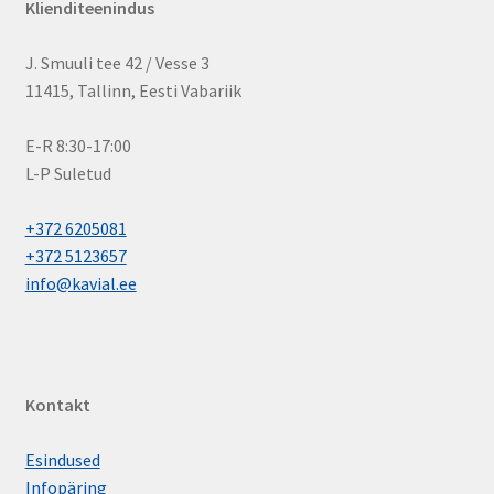
Klienditeenindus
J. Smuuli tee 42 / Vesse 3
11415, Tallinn, Eesti Vabariik
E-R 8:30-17:00
L-P Suletud
+372 6205081
+372 5123657
info@kavial.ee
Kontakt
Esindused
Infopäring