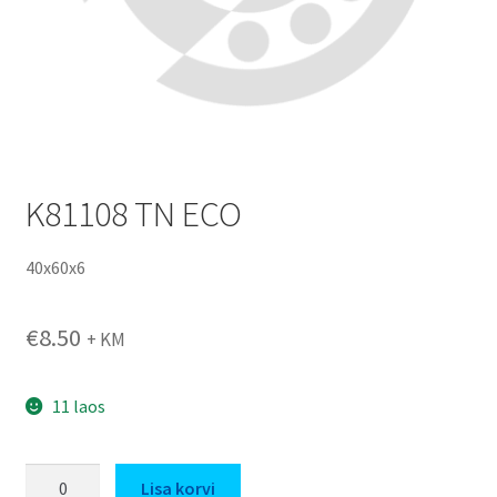
K81108 TN ECO
40x60x6
€
8.50
+ KM
11 laos
K81108
Lisa korvi