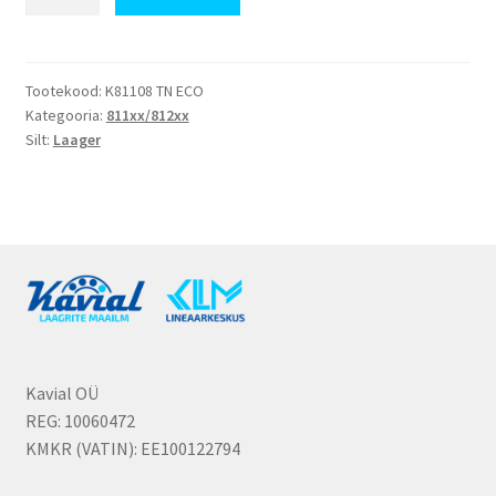
TN
kogus
Tootekood:
K81108 TN ECO
Kategooria:
811xx/812xx
Silt:
Laager
Kavial OÜ
REG: 10060472
KMKR (VATIN): EE100122794