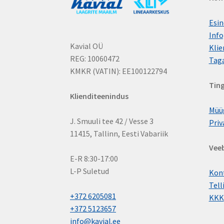
Esin
Info
Kavial OÜ
Klie
REG: 10060472
Tag
KMKR (VATIN): EE100122794
Tin
Klienditeenindus
Müü
J. Smuuli tee 42 / Vesse 3
Priv
11415, Tallinn, Eesti Vabariik
Vee
E-R 8:30-17:00
L-P Suletud
Kon
Tell
+372 6205081
KKK
+372 5123657
info@kavial.ee