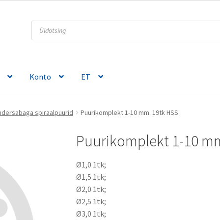
Products
search
Konto
ET
indersabaga spiraalpuurid
Puurikomplekt 1-10 mm. 19tk HSS
Puurikomplekt 1-10 mm
Ø1,0 1tk;
Ø1,5 1tk;
Ø2,0 1tk;
Ø2,5 1tk;
Ø3,0 1tk;