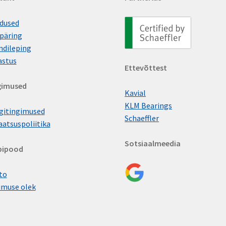
dused
päring
ndileping
astus
Ettevõttest
gimused
Kavial
KLM Bearings
gitingimused
Schaeffler
aatsuspoliitika
Sotsiaalmeedia
bipood
to
imuse olek