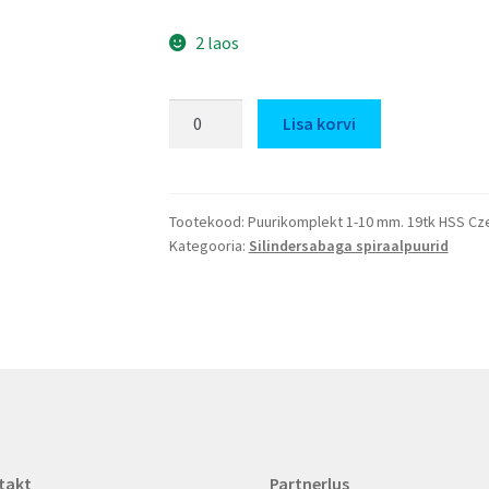
2 laos
Puurikomplekt
Lisa korvi
1-
10
mm.
19tk
Tootekood:
Puurikomplekt 1-10 mm. 19tk HSS Cz
Kategooria:
Silindersabaga spiraalpuurid
HSS
kogus
takt
Partnerlus