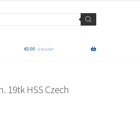
€
0.00
0 toodet
. 19tk HSS Czech