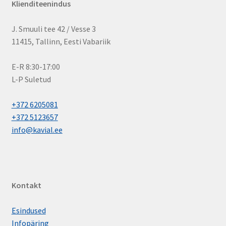
Klienditeenindus
J. Smuuli tee 42 / Vesse 3
11415, Tallinn, Eesti Vabariik
E-R 8:30-17:00
L-P Suletud
+372 6205081
+372 5123657
info@kavial.ee
Kontakt
Esindused
Infopäring