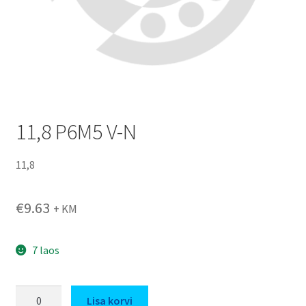
11,8 P6M5 V-N
11,8
€
9.63
+ KM
7 laos
11,8
Lisa korvi